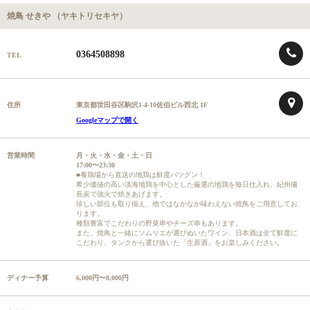
焼鳥 せきや （ヤキトリセキヤ）
0364508898
TEL
住所
東京都世田谷区駒沢1-4-10佐伯ビル西北 1F
Googleマップで開く
営業時間
月・火・水・金・土・日
17:00〜23:30
■養鶏場から直送の地鶏は鮮度バツグン！
希少価値の高い淡海地鶏を中心とした厳選の地鶏を毎日仕入れ、紀州備
長炭で強火で焼きあげます。
珍しい部位も取り揃え、他ではなかなか味わえない焼鳥をご用意してお
ります。
種類豊富でこだわりの野菜串やチーズ串もあります。
また、焼鳥と一緒にソムリエが選びぬいたワイン、日本酒は全て鮮度に
こだわり、タンクから選び抜いた「生原酒」をお楽しみください。
ディナー予算
6,000円〜8,000円