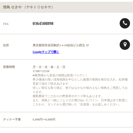
焼鳥 せきや （ヤキトリセキヤ）
0364508898
TEL
住所
東京都世田谷区駒沢1-4-10佐伯ビル西北 1F
Googleマップで開く
営業時間
月・火・水・金・土・日
17:00〜23:30
■養鶏場から直送の地鶏は鮮度バツグン！
希少価値の高い淡海地鶏を中心とした厳選の地鶏を毎日仕入れ、紀州備
長炭で強火で焼きあげます。
珍しい部位も取り揃え、他ではなかなか味わえない焼鳥をご用意してお
ります。
種類豊富でこだわりの野菜串やチーズ串もあります。
また、焼鳥と一緒にソムリエが選びぬいたワイン、日本酒は全て鮮度に
こだわり、タンクから選び抜いた「生原酒」をお楽しみください。
ディナー予算
6,000円〜8,000円